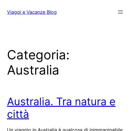
Vai
al
Viaggi e Vacanze Blog
contenuto
Categoria:
Australia
Australia. Tra natura e
città
Un viaggio in Australia è qualcosa di inimmaginabile.