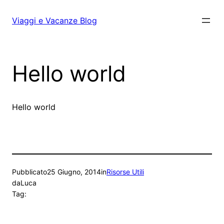
Vai
al
Viaggi e Vacanze Blog
contenuto
Hello world
Hello world
Pubblicato
25 Giugno, 2014
in
Risorse Utili
da
Luca
Tag: