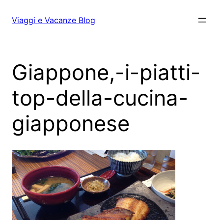
Vai
al
Viaggi e Vacanze Blog
contenuto
Giappone,-i-piatti-
top-della-cucina-
giapponese